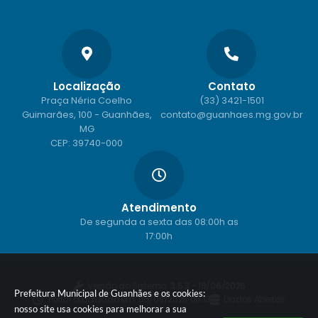
Localização
Contato
Praça Néria Coelho
(33) 3421-1501
Guimarães, 100 - Guanhães,
contato@guanhaes.mg.gov.br
MG
CEP: 39740-000
Atendimento
De segunda a sexta das 08:00h as
17:00h
Versão do Sistema:
3.5.3 - 19/06/2026
Prefeitura Municipal de Guanhães e os cookies:
Portal atualizado em:
05/08/2026 09:13
Dados Abertos
nosso site usa cookies para melhorar a sua