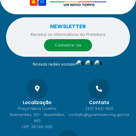
NEWSLETTER
Receba os informativos da Prefeitura
cadastre-se
Nossas redes sociais!
Localização
Contato
Praça Néria Coelho
(33) 3421-1501
Guimarães, 100 - Guanhães,
contato@guanhaes.mg.gov.br
MG
CEP: 39740-000