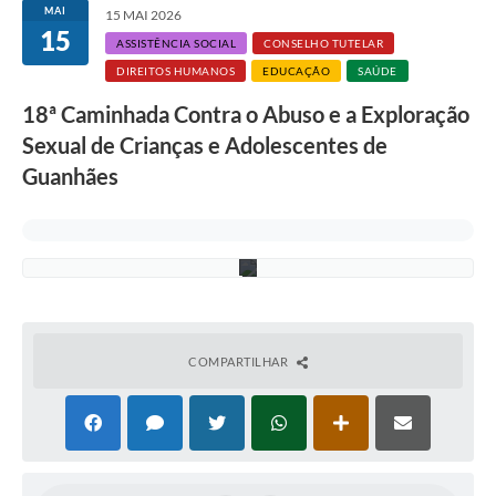
a
MAI
15 MAI 2026
r
15
a
ASSISTÊNCIA SOCIAL
CONSELHO TUTELAR
o
DIREITOS HUMANOS
EDUCAÇÃO
SAÚDE
d
i
18ª Caminhada Contra o Abuso e a Exploração
a
1
Sexual de Crianças e Adolescentes de
8
d
Guanhães
e
M
a
i
o
COMPARTILHAR