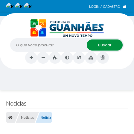
LOGIN / CADASTRO
O que voce procura?
C
o
Notícias
n
v
i
Notícias
Notícia
t
e
p