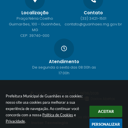
Localização
Contato
Praça Néria Coelho
(33) 3421-1501
Guimarães, 100 - Guanhães,
contato@guanhaes.mg.gov.br
MG
CEP: 39740-000
Atendimento
De segunda a sexta das 08:00h as
17:00h
Versão do Sistema:
3.5.3 - 19/06/2026
Prefeitura Municipal de Guanhães e os cookies:
Portal atualizado em:
06/08/2026 08:53
Dados Abertos
nosso site usa cookies para melhorar a sua
experiência de navegação. Ao continuar você
ACEITAR
concorda com a nossa
Política de Cookies
e
© Copyright Instar - 2006-2026. Todos os direitos
Privacidade
.
reservados -
Instar Tecnologia
PERSONALIZAR