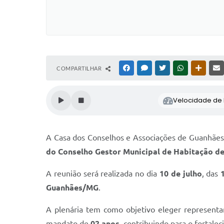
COMPARTILHAR
FACEBOOK
MESSENGER
TWITTER
WHATSAPP
OUTRAS
Velocidade de l
A Casa dos Conselhos e Associações de Guanhães 
do Conselho Gestor Municipal de Habitação de
A reunião será realizada no dia
10 de julho
, das
Guanhães/MG
.
A plenária tem como objetivo eleger representa
mandato de
02 anos
, contribuindo para o fortal