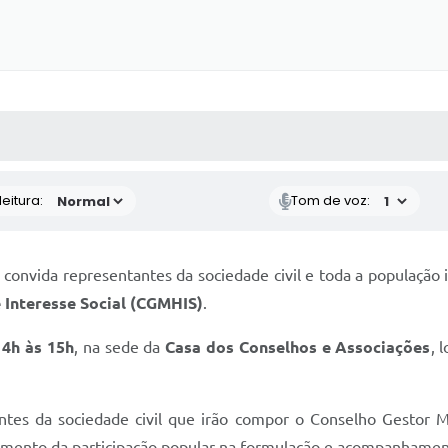
 MÍDIAS
RECEBA NOTÍCIAS
eitura:
Tom de voz:
convida representantes da sociedade civil e toda a população 
 Interesse Social (CGMHIS)
.
14h às 15h
, na sede da
Casa dos Conselhos e Associações
, 
ntes da sociedade civil que irão compor o Conselho Gestor Mu
ecimento da participação popular na formulação e acompanhamento