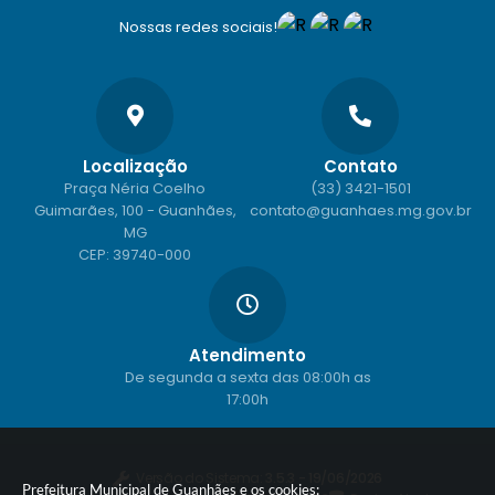
Nossas redes sociais!
Localização
Contato
Praça Néria Coelho
(33) 3421-1501
Guimarães, 100 - Guanhães,
contato@guanhaes.mg.gov.br
MG
CEP: 39740-000
Atendimento
De segunda a sexta das 08:00h as
17:00h
Versão do Sistema:
3.5.3 - 19/06/2026
Prefeitura Municipal de Guanhães e os cookies: