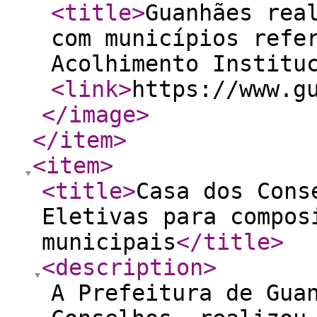
<title
>
Guanhães rea
com municípios refe
Acolhimento Institu
<link
>
https://www.g
</image
>
</item
>
<item
>
<title
>
Casa dos Cons
Eletivas para compos
municipais
</title
>
<description
>
A Prefeitura de Gua