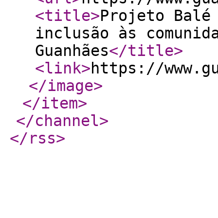
<title
>
Projeto Balé
inclusão às comunid
Guanhães
</title
>
<link
>
https://www.g
</image
>
</item
>
</channel
>
</rss
>