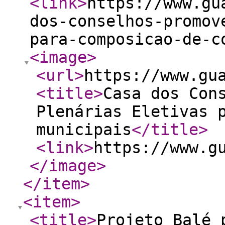
<link
>
https://www.gu
dos-conselhos-promov
para-composicao-de-c
<image
>
<url
>
https://www.gu
<title
>
Casa dos Con
Plenárias Eletivas 
municipais
</title
>
<link
>
https://www.g
</image
>
</item
>
<item
>
<title
>
Projeto Balé 