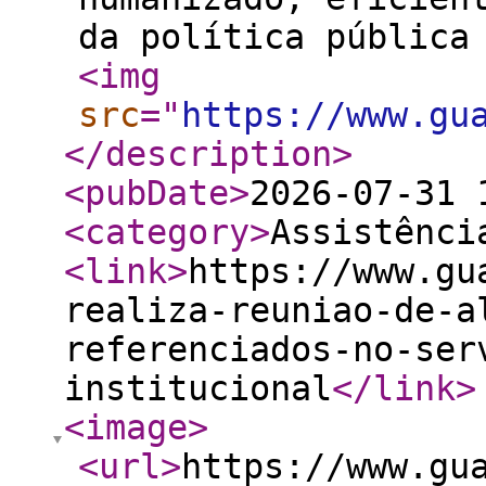
da política pública
<img
src
="
https://www.gu
</description
>
<pubDate
>
2026-07-31 
<category
>
Assistênci
<link
>
https://www.gu
realiza-reuniao-de-a
referenciados-no-ser
institucional
</link
>
<image
>
<url
>
https://www.gu