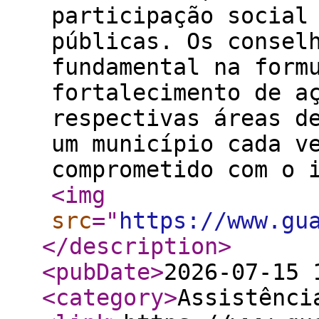
participação social
públicas. Os consel
fundamental na form
fortalecimento de a
respectivas áreas d
um município cada v
comprometido com o 
<img
src
="
https://www.gu
</description
>
<pubDate
>
2026-07-15 
<category
>
Assistênci