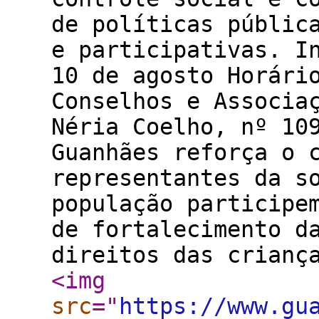
de políticas públic
e participativas. I
10 de agosto Horári
Conselhos e Associa
Néria Coelho, nº 10
Guanhães reforça o 
representantes da s
população participe
de fortalecimento d
direitos das crianç
<img
src
="
https://www.gu