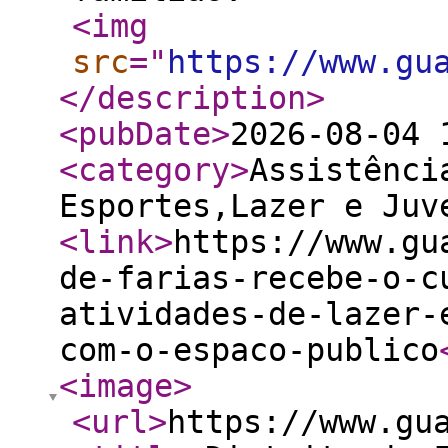
<img
src
="
https://www.gu
</description
>
<pubDate
>
2026-08-04 
<category
>
Assistênci
Esportes,Lazer e Juv
<link
>
https://www.gu
de-farias-recebe-o-c
atividades-de-lazer-
com-o-espaco-publico
<image
>
<url
>
https://www.gu