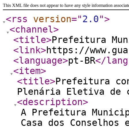
This XML file does not appear to have any style information associat
<rss
version
="
2.0
"
>
<channel
>
<title
>
Prefeitura Mun
<link
>
https://www.gua
<language
>
pt-BR
</lang
<item
>
<title
>
Prefeitura co
Plenária Eletiva de 
<description
>
A Prefeitura Munici
Casa dos Conselhos 