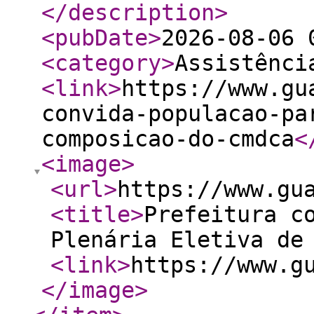
</description
>
<pubDate
>
2026-08-06 
<category
>
Assistênci
<link
>
https://www.gu
convida-populacao-pa
composicao-do-cmdca
<
<image
>
<url
>
https://www.gu
<title
>
Prefeitura c
Plenária Eletiva de
<link
>
https://www.g
</image
>