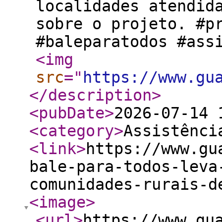
localidades atendid
sobre o projeto. #p
#baleparatodos #ass
<img
src
="
https://www.gu
</description
>
<pubDate
>
2026-07-14 
<category
>
Assistênci
<link
>
https://www.gu
bale-para-todos-leva
comunidades-rurais-d
<image
>
<url
>
https://www.gu