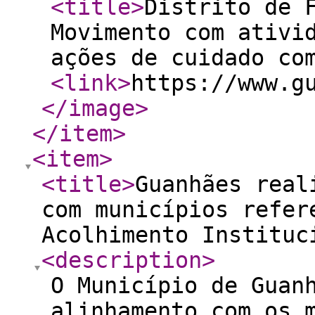
<title
>
Distrito de 
Movimento com ativi
ações de cuidado co
<link
>
https://www.g
</image
>
</item
>
<item
>
<title
>
Guanhães real
com municípios refer
Acolhimento Instituc
<description
>
O Município de Guan
alinhamento com os 