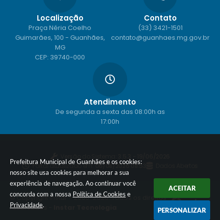
Localização
Contato
Praça Néria Coelho
(33) 3421-1501
Guimarães, 100 - Guanhães,
contato@guanhaes.mg.gov.br
MG
CEP: 39740-000
Atendimento
De segunda a sexta das 08:00h as
17:00h
Versão do Sistema:
3.5.3 - 19/06/2026
Prefeitura Municipal de Guanhães e os cookies:
Portal atualizado em:
06/08/2026 08:53
Dados Abertos
nosso site usa cookies para melhorar a sua
experiência de navegação. Ao continuar você
ACEITAR
concorda com a nossa
Política de Cookies
e
© Copyright Instar - 2006-2026. Todos os direitos
Privacidade
.
reservados -
Instar Tecnologia
PERSONALIZAR