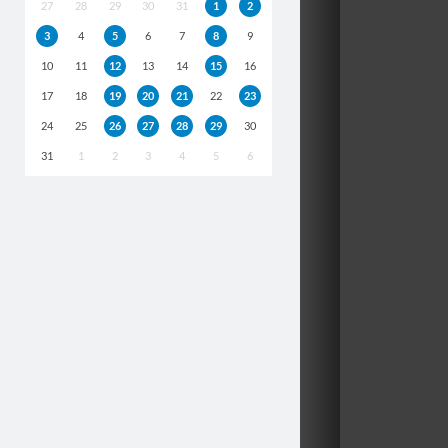
27
28
29
30
31
1
2
3
4
5
6
7
8
9
10
11
12
13
14
15
16
17
18
19
20
21
22
23
24
25
26
27
28
29
30
31
1
2
3
4
5
6