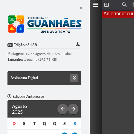
T
F
o
i
An error occur
g
n
g
d
l
e
S
i
d
Edição nº 138
e
b
Postagem:
19 de agosto de 2025 - 13h02
a
r
Tamanho:
1 página (192,73 KB)
Assinatura Digital
Edições Anteriores
Agosto
2025
D
S
T
Q
Q
S
S