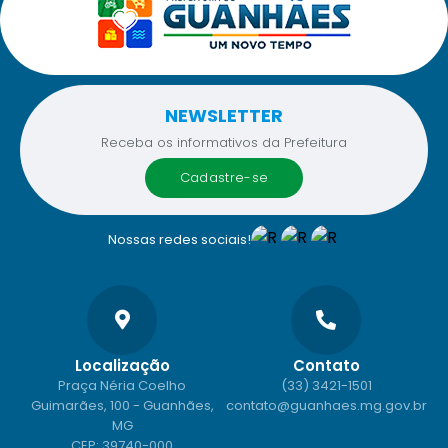
NEWSLETTER
Receba os informativos da Prefeitura
cadastre-se
Nossas redes sociais!
Localização
Contato
Praça Néria Coelho
(33) 3421-1501
Guimarães, 100 - Guanhães,
contato@guanhaes.mg.gov.br
MG
CEP: 39740-000