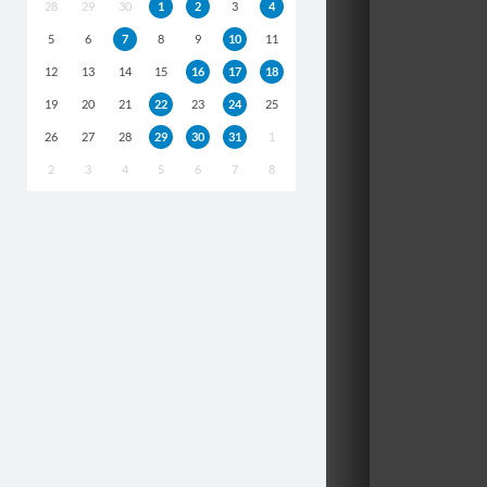
28
29
30
1
2
3
4
5
6
7
8
9
10
11
12
13
14
15
16
17
18
19
20
21
22
23
24
25
26
27
28
29
30
31
1
2
3
4
5
6
7
8