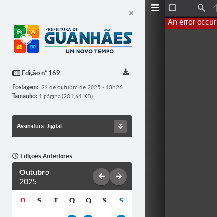
T
F
o
i
An error occur
g
n
g
d
l
e
S
i
d
Edição nº 169
e
b
Postagem:
22 de outubro de 2025 - 13h26
a
r
Tamanho:
1 página (201,64 KB)
Assinatura Digital
Edições Anteriores
Outubro
2025
D
S
T
Q
Q
S
S