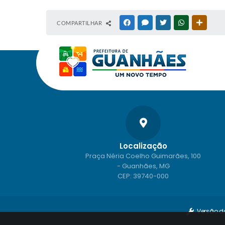
COMPARTILHAR
FACEBOOK
MESSENGER
TWITTER
WHATSAPP
OUTRAS
Localização
Praça Néria Coelho Guimarães, 100
- Guanhães, MG
CEP: 39740-000
Versão d