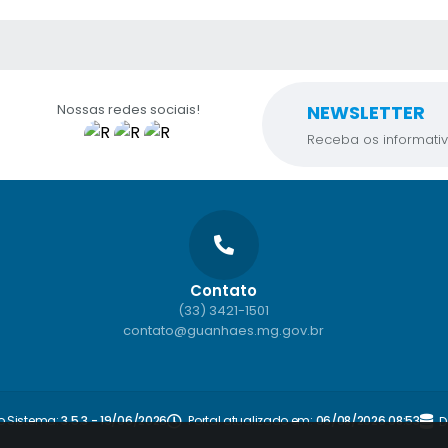
 MÍDIAS
Nossas redes sociais!
NEWSLETTER
Receba os informativ
Contato
(33) 3421-1501
contato@guanhaes.mg.gov.br
o Sistema:
3.5.3 - 19/06/2026
Portal atualizado em:
06/08/2026 08:53
D