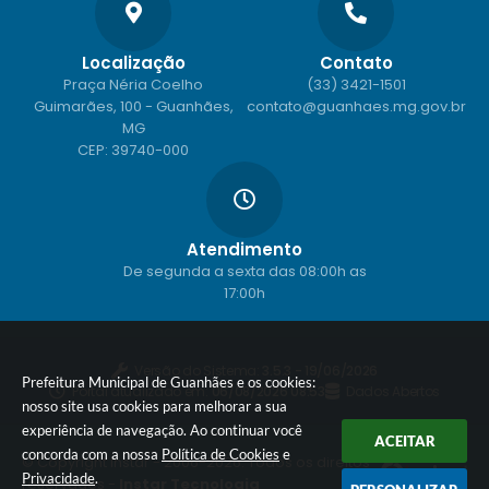
Localização
Contato
Praça Néria Coelho
(33) 3421-1501
Guimarães, 100 - Guanhães,
contato@guanhaes.mg.gov.br
MG
CEP: 39740-000
Atendimento
De segunda a sexta das 08:00h as
17:00h
Versão do Sistema:
3.5.3 - 19/06/2026
Prefeitura Municipal de Guanhães e os cookies:
Portal atualizado em:
06/08/2026 08:53
Dados Abertos
nosso site usa cookies para melhorar a sua
experiência de navegação. Ao continuar você
ACEITAR
concorda com a nossa
Política de Cookies
e
© Copyright Instar - 2006-2026. Todos os direitos
Privacidade
.
reservados -
Instar Tecnologia