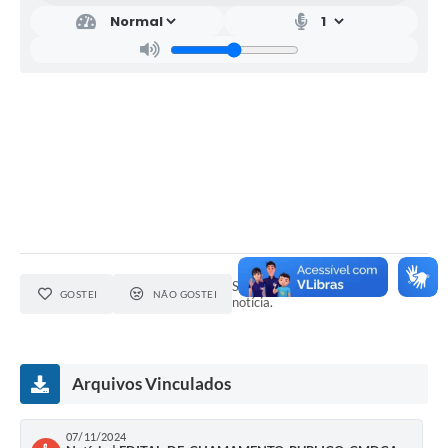
Seja o primeiro a curtir esta
GOSTEI
NÃO GOSTEI
notícia.
Arquivos Vinculados
07/11/2024