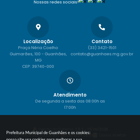
Nossas redes sociais!
Localização
Contato
Praça Néria Coelho
(33) 3421-1501
Guimarães, 100 - Guanhães,
contato@guanhaes.mg.gov.br
MG
CEP: 39740-000
Atendimento
De segunda a sexta das 08:00h as
17:00h
Versão do Sistema:
3.5.3 - 19/06/2026
Prefeitura Municipal de Guanhães e os cookies:
Portal atualizado em:
06/08/2026 08:53
Dados Abertos
nosso site usa cookies para melhorar a sua