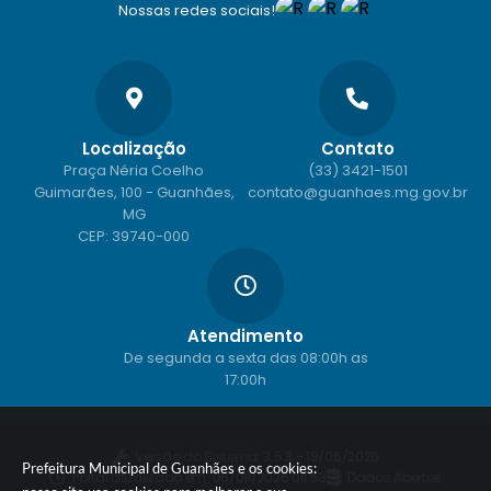
Nossas redes sociais!
Localização
Contato
Praça Néria Coelho
(33) 3421-1501
Guimarães, 100 - Guanhães,
contato@guanhaes.mg.gov.br
MG
CEP: 39740-000
Atendimento
De segunda a sexta das 08:00h as
17:00h
Versão do Sistema:
3.5.3 - 19/06/2026
Prefeitura Municipal de Guanhães e os cookies:
Portal atualizado em:
06/08/2026 08:53
Dados Abertos