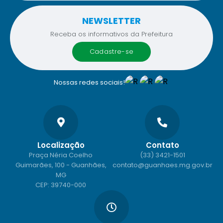
NEWSLETTER
Receba os informativos da Prefeitura
cadastre-se
Nossas redes sociais!
Localização
Contato
Praça Néria Coelho
(33) 3421-1501
Guimarães, 100 - Guanhães,
contato@guanhaes.mg.gov.br
MG
CEP: 39740-000