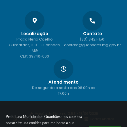
Localização
Contato
Praça Néria Coelho
(33) 3421-1501
Guimarães, 100 - Guanhães,
contato@guanhaes.mg.gov.br
MG
CEP: 39740-000
Atendimento
De segunda a sexta das 08:00h as
17:00h
Versão do Sistema:
3.5.3 - 19/06/2026
Prefeitura Municipal de Guanhães e os cookies:
Portal atualizado em:
06/08/2026 08:53
Dados Abertos
nosso site usa cookies para melhorar a sua